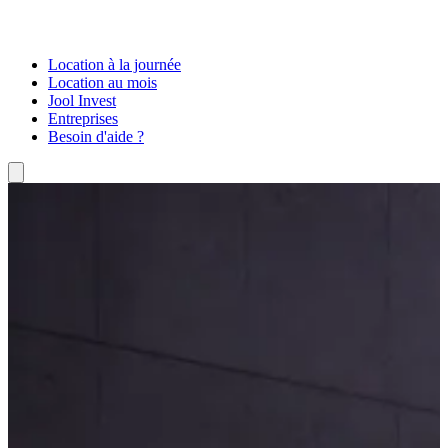
Location à la journée
Location au mois
Jool Invest
Entreprises
Besoin d'aide ?