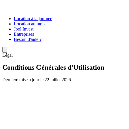
Location à la journée
Location au mois
Jool Invest
Entreprises
Besoin d'aide ?
Légal
Conditions Générales d'Utilisation
Dernière mise à jour le 22 juillet 2026.
JOOL
1-3 place Martin Levasseur, 93400 Saint-Ouen RCS
Bobigny 981 367 493
https://www.jool.co/
support@jool.co
+33 7
44 09 78 95
Date d’entrée en vigueur : 1er janvier 2025.