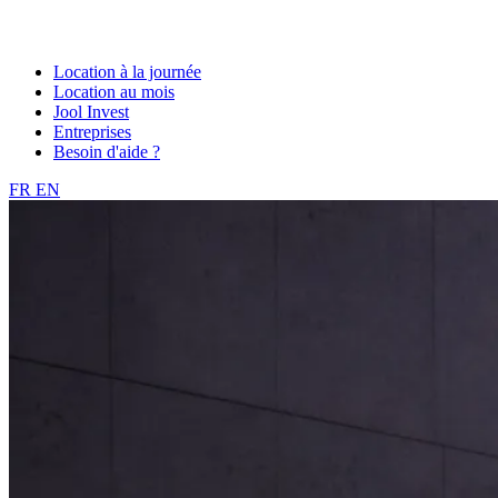
Location à la journée
Location au mois
Jool Invest
Entreprises
Besoin d'aide ?
FR
EN