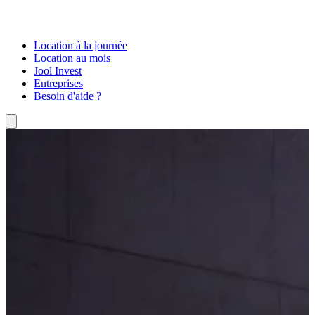
Location à la journée
Location au mois
Jool Invest
Entreprises
Besoin d'aide ?