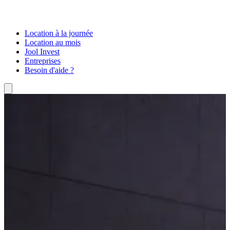
Location à la journée
Location au mois
Jool Invest
Entreprises
Besoin d'aide ?