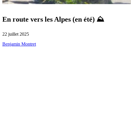
En route vers les Alpes (en été) ⛰️
22 juillet 2025
Benjamin Montret
Vous avez procrastiné la réservation de vos vacances, ou vous avez
réussi à trouver 5 jours de break de dernière minute ? Vous hésitez
entre le Sud-Ouest et la côte d’Azur mais vous ne voulez pas y
laisser votre PEL ni vous retrouver entassé sur une plage avec tout
Paris à côté de vous ?
Nous avons beaucoup mieux à vous proposer :
cet été, partez à la
montagne ⛰️
Moins glamour, mais tellement plus reposant. Ici, le sable brûlant fait
place aux forêts infinis, aux rivières sauvages et aux lacs d’eau
claire. La montagne en été, c’est le contre-pied parfait. On y va pour