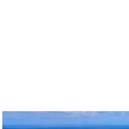
quelques nuits en refuge : partez de Bonlieu et dormez à la ferme du
Hérisson puis au refuge des prés d’Haut, un des plus anciens chalets
d’Alpage du Jura. Après ça, offrez-vous quelques jours de relaxation
à
la maison Zugno
, magnifique hôtel immergé dans la nature.
La Vanoise
: là, on parle montagne. Les 2 000 m sont vite atteints,
les panoramas sont vastes. Pour ceux qui veulent du vrai relief, de
l’altitude et qui ont du temps devant eux. Au départ de Pralognan,
une activité rare et spectaculaire : la via ferrata de la Cascade de la
Fraîche. Ponts suspendus, passages au-dessus du vide, traversée en
surplomb de la cascade… Pour réserver votre matériel (et un guide),
n’hésitez pas à vous rendre directement au Bureau des Guides de
Pralognan (
Rue du Grand Couloir, 73710 Pralognan-la-
Vanoise
).