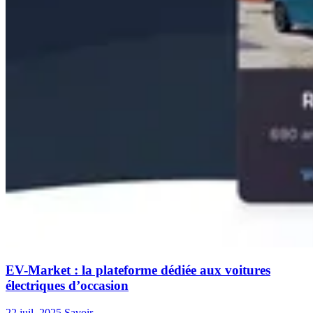
EV-Market : la plateforme dédiée aux voitures
électriques d’occasion
22 juil. 2025
Savoir