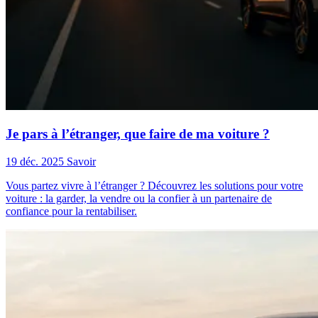
Je pars à l’étranger, que faire de ma voiture ?
19 déc. 2025
Savoir
Vous partez vivre à l’étranger ? Découvrez les solutions pour votre
voiture : la garder, la vendre ou la confier à un partenaire de
confiance pour la rentabiliser.