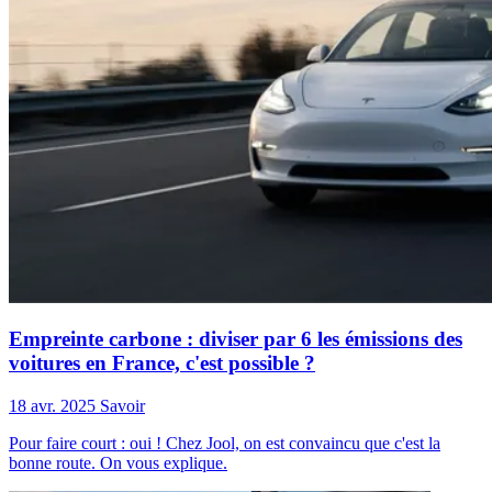
Empreinte carbone : diviser par 6 les émissions des
voitures en France, c'est possible ?
18 avr. 2025
Savoir
Pour faire court : oui ! Chez Jool, on est convaincu que c'est la
bonne route. On vous explique.